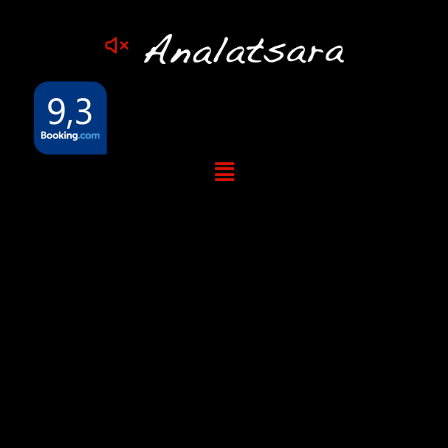
Superbe vidéo à voir
! 24 jours au
paradis...
Aujourd'hui nous partageons avec vous une vidéo de
Youtube qui narre par le menu les vacances
d'un de nos hôtes à Sainte-Marie. Un très beau film de