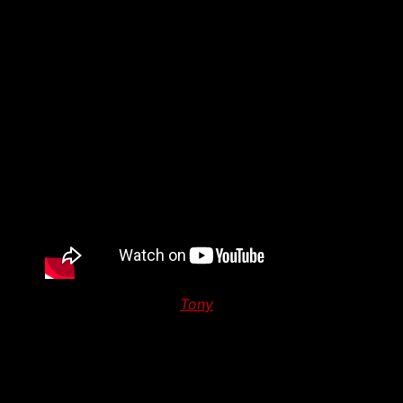
John B. Root... On peut ainsi y admirer
les paysages et sentiers de l'île, les couleurs du lagon,
les vagues chatoyantes...
Voyez plutôt :
Un éditorial signé
Tony
– publié le 18 mars
2018
Laisser un commentaire