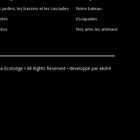
s jardins, les bassins et les cascades
Notre bateau
otos
Escapades
déos
Nos amis les animaux
a Ecolodge / All Rights Reserved • développé par
Akôré