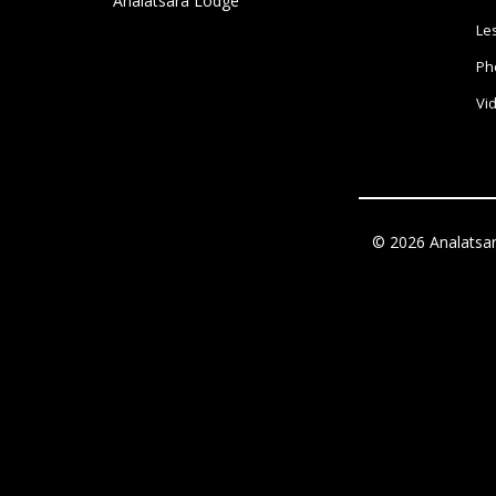
Analatsara Lodge
Le
Ph
Vi
© 2026 Analatsar