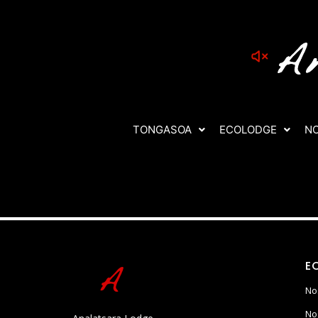
TONGASOA
ECOLODGE
NO
On vous régale
E
No
No