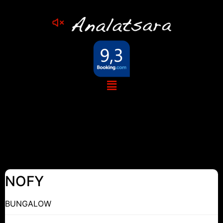
Réservation
Bungalows
NOFY
BUNGALOW