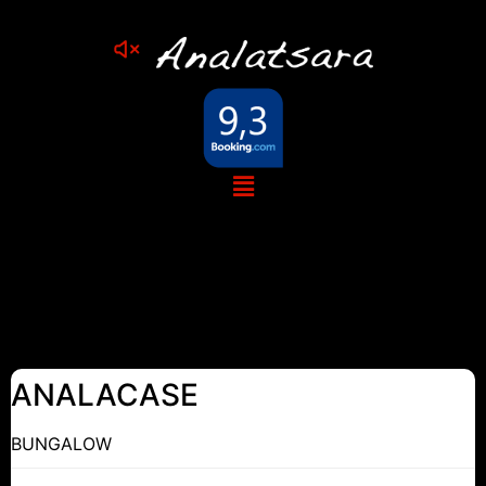
Réservation
Bungalows
ANALACASE
BUNGALOW